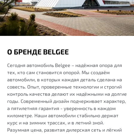
от 1 699 990 ₽*
Подробно
Обзор
В наличии
X70
Будьте еще более уверены на дорогах с программой
"Помощь на дорогах"
Автомобили в наличии
О БРЕНДЕ BELGEE
Тест-драйв
Преимущества программы
Автокредит
Сегодня автомобиль Belgee – надёжная опора для
Спецпредложения
тех, кто сам становится опорой. Мы создаём
автомобили, в которых каждая деталь сделана на
Запись на сервис
совесть. Опыт, проверенные технологии и строгий
Калькулятор ТО
контроль качества делают их надёжными на долгие
Универсальный кроссовер
Клиентская поддержка
годы. Современный дизайн подчеркивает характер,
а пятилетняя гарантия - уверенность в каждом
от 2 499 990 ₽*
километре. Наши автомобили стабильно держат
курс и на зимних трассах, и в летний зной.
Обзор
В наличии
Разумная цена, развитая дилерская сеть и лёгкий