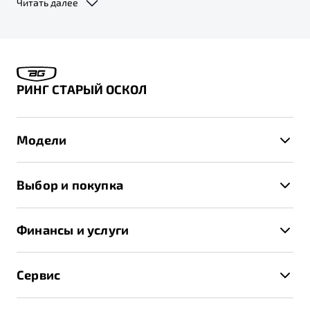
Читать далее
дистрибьютором автомобилей «Belgee», с 01.09.2025 г. права и
обязанности по гарантийному обслуживанию будут переданы
компании ООО «ДЖИЛИ-МОТОРС» (ИНН: 7716641537, адрес 127018, г.
Москва, вн. тер. г. муниципальный округ Марьина Роща, ул. Двинцев,
д. 12, к. 1, эт. 5, пом/ком I/8). По заявкам на послепродажное
обслуживание, поданным до 31.08.2025 г. включительно, ООО «Слава
Моторс Рус» исполнит обязательства в полном объеме.
РИНГ СТАРЫЙ ОСКОЛ
Модели
X50+
Выбор и покупка
S50
Автомобили в наличии
X70
Финансы и услуги
Спецпредложения и Акции
Автокредит
Записаться на тест-драйв
Сервис
Трейд-ин
Получить предложение
Записаться на сервис