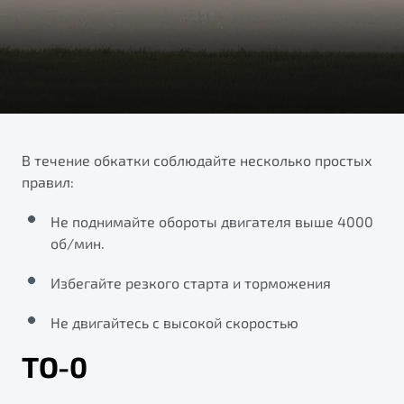
ПОДДЕРЖКА
Автокредит
О дилерском центре
Трейд-ин
Гарантия Belgee
Правовая информация
Яркий кроссовер
Страхование
Belgee Линк
от 2 219 990 ₽*
Расчет КАСКО
Belgee Клуб
Обзор
В наличии
Belgee Плюс
В течение обкатки соблюдайте несколько простых
правил:
Реферальная программа
S50
Клиентская поддержка
Не поднимайте обороты двигателя выше 4000
об/мин.
Помощь на дорогах
Избегайте резкого старта и торможения
Не двигайтесь с высокой скоростью
ТО-0
Узнайте о специальных выгодах при покупке
Элегантный и практичный седан
автомобиля Belgee