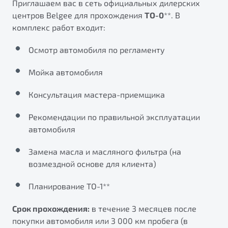
Приглашаем вас в сеть официальных дилерских
от 1 699 990 ₽*
центров Belgee для прохождения
ТО-0
**. В
Подробно
комплекс работ входит:
Обзор
В наличии
Осмотр автомобиля по регламенту
X70
Будьте еще более уверены на дорогах с программой
"Помощь на дорогах"
Мойка автомобиля
Автомобили в наличии
Тест-драйв
Преимущества программы
Консультация мастера-приемщика
Автокредит
Спецпредложения
Рекомендации по правильной эксплуатации
автомобиля
Запись на сервис
Замена масла и масляного фильтра (на
Калькулятор ТО
возмездной основе для клиента)
Универсальный кроссовер
Клиентская поддержка
от 2 499 990 ₽*
Планирование ТО-1**
Срок прохождения:
в течение 3 месяцев после
Обзор
В наличии
покупки автомобиля или 3 000 км пробега (в