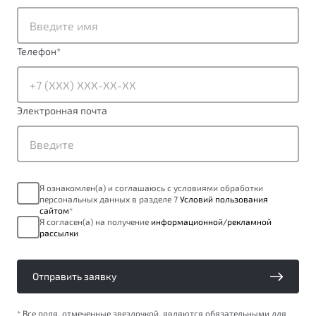
от 1 699 990 ₽*
Подробно
Обзор
В наличии
Телефон
*
X70
Будьте еще более уверены на дорогах с программой
"Помощь на дорогах"
Автомобили в наличии
Электронная почта
Тест-драйв
Преимущества программы
Автокредит
Спецпредложения
Я ознакомлен(а) и соглашаюсь с условиями обработки
персональных данных в разделе 7
Условий пользования
Запись на сервис
сайтом
*
Калькулятор ТО
Я согласен(а) на получение
информационной/рекламной
рассылки
Универсальный кроссовер
Клиентская поддержка
от 2 499 990 ₽*
Отправить заявку
Обзор
В наличии
* Все поля, отмеченные звездочкой, являются обязательными для