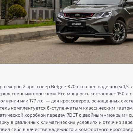
размерный кроссовер Belgee X70 оснащен надежным 1,5-
редственным впрыском. Его мощность составляет 150 л.с
лнении или 177 л.с. — для кроссоверов, оснащенных сист
атель комплектуется 6-ступенчатым классическим «автом
атической коробкой передач 7DCT с двойным «мокрым» с
ерку в различных климатических условиях и отлично зар
оявил себя в качестве надежного и комфортного кроссове