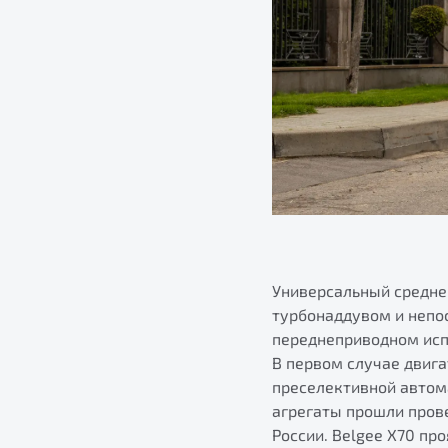
Универсальный средне
турбонаддувом и непос
переднеприводном испо
В первом случае двиг
преселективной автом
агрегаты прошли пров
России. Belgee X70 пр