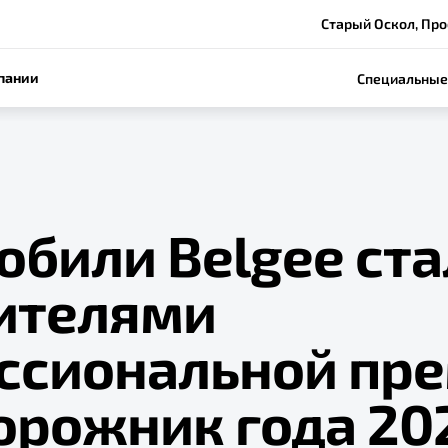
Старый Оскол, Про
пании
Специальные
обили Belgee ста
ителями
ссиональной пр
орожник года 20