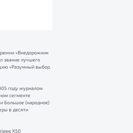
премии «Внедорожник
ил звание лучшего
ацию «Разумный выбор.
005 году журналом
ном сегменте
и Большое (народное)
еры в десяти
elgee X50