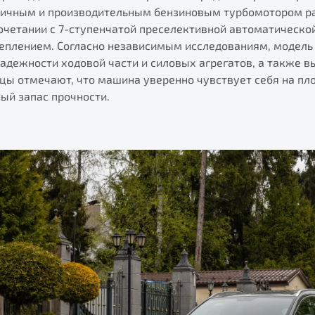
мичным и производительным бензиновым турбомотором ра
сочетании с 7-ступенчатой преселективной автоматическо
плением. Согласно независимым исследованиям, модель
надежности ходовой части и силовых агрегатов, а также 
цы отмечают, что машина уверенно чувствует себя на пло
ый запас прочности.