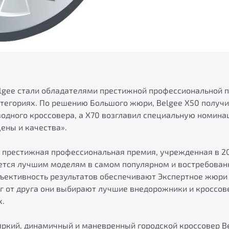
lgee стали обладателями престижной профессиональной 
атегориях. По решению Большого жюри, Belgee X50 получ
одного кроссовера, а X70 возглавил специальную номин
ены и качества».
 престижная профессиональная премия, учрежденная в 2
ается лучшим моделям в самом популярном и востребован
бъективность результатов обеспечивают Экспертное жюри 
г от друга они выбирают лучшие внедорожники и кроссов
х.
яркий, динамичный и маневренный городской кроссовер B