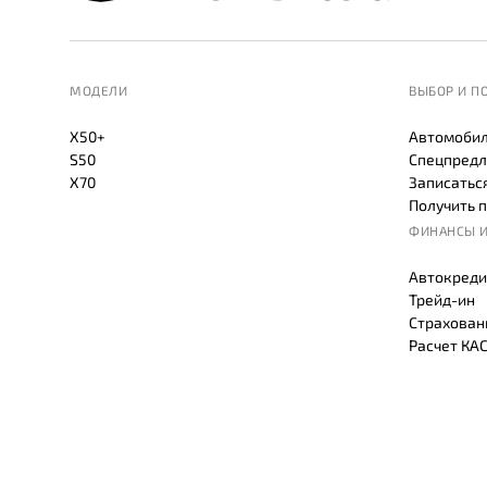
МОДЕЛИ
ВЫБОР И П
X50+
Автомобил
S50
Спецпредл
X70
Записаться
Получить 
ФИНАНСЫ И
Автокреди
Трейд-ин
Страхован
Расчет КА