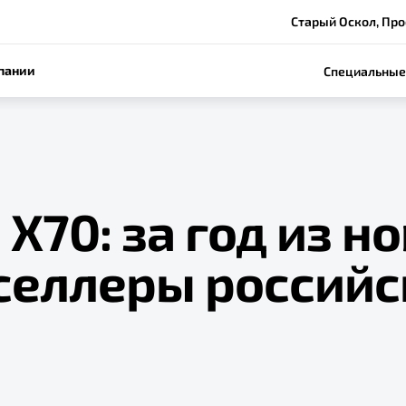
Старый Оскол, Про
пании
Специальные
 X70: за год из н
тселлеры российс