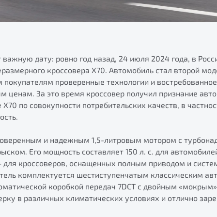
 важную дату: ровно год назад, 24 июля 2024 года, в Рос
еразмерного кроссовера X70. Автомобиль стал второй мод
м покупателям проверенные технологии и востребованно
м ценам. За это время кроссовер получил признание авт
 X70 по совокупности потребительских качеств, в частно
ость.
роверенным и надежным 1,5-литровым мотором с турбона
ском. Его мощность составляет 150 л. с. для автомобил
. — для кроссоверов, оснащенных полным приводом и систе
атель комплектуется шестиступенчатым классическим авт
оматической коробкой передач 7DCT с двойным «мокрым»
ерку в различных климатических условиях и отлично зар