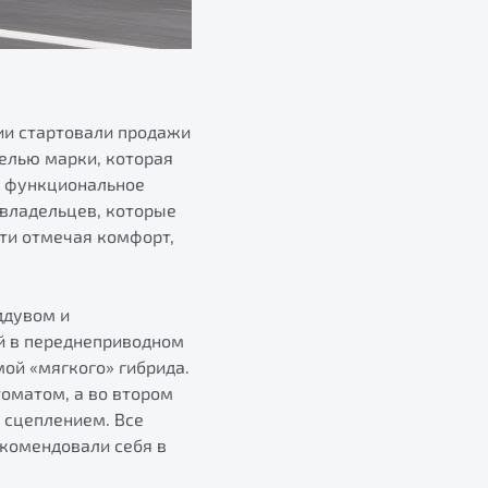
сии стартовали продажи
елью марки, которая
е функциональное
овладельцев, которые
сти отмечая комфорт,
ддувом и
ей в переднеприводном
мой «мягкого» гибрида.
оматом, а во втором
 сцеплением. Все
екомендовали себя в